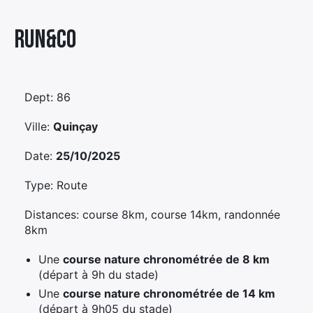
Élément
Run&co
Élément
Élément
de
de
de
menu
menu
menu
Dept: 86
Ville:
Quinçay
Date:
25/10/2025
Type: Route
Distances: course 8km, course 14km, randonnée
8km
Une
course nature chronométrée de 8 km
(départ à 9h du stade)
Une
course nature chronométrée de 14 km
(départ à 9h05 du stade)