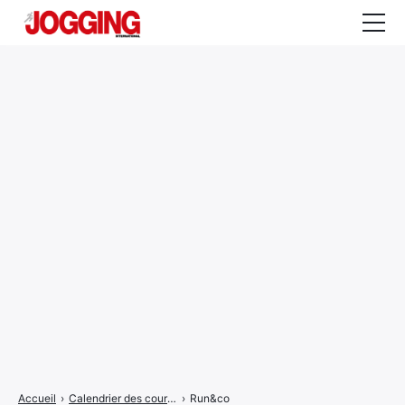
Actualités
Tests et calculateurs
Rencontres
Courses
Equipement
Entraînement
Santé
CALENDRIER
COURSES
2026
Accueil
›
Calendrier des courses
›
Run&co