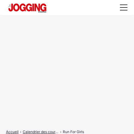
Actualités
Tests et calculateurs
Rencontres
Courses
Equipement
Entraînement
Santé
CALENDRIER
COURSES
2026
Accueil
›
Calendrier des courses
›
Run For Girls