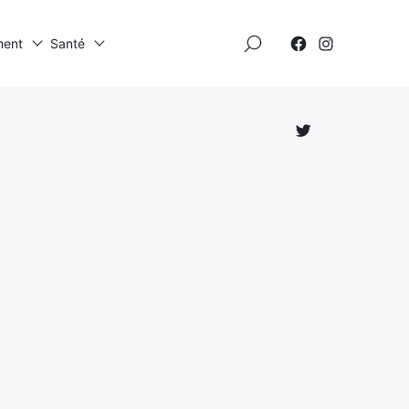
×
ment
Santé
Élément
Élément
de
de
menu
menu
Élément
de
menu