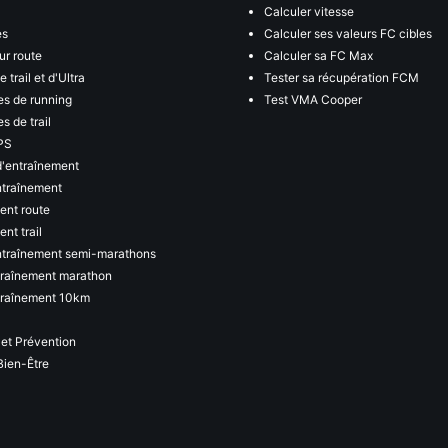
Calculer vitesse
es
Calculer ses valeurs FC cibles
ur route
Calculer sa FC Max
 trail et d'Ultra
Tester sa récupération FCM
s de running
Test VMA Cooper
s de trail
PS
d'entraînement
ntraînement
ent route
nt trail
ntraînement semi-marathons
traînement marathon
traînement 10km
 et Prévention
Bien-Être