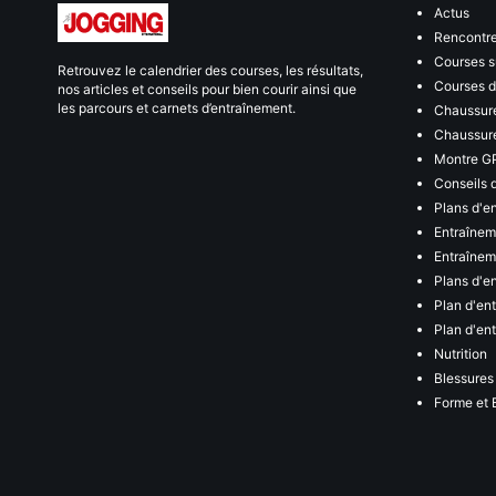
Actus
Rencontr
Courses s
Retrouvez le calendrier des courses, les résultats,
Courses de
nos articles et conseils pour bien courir ainsi que
les parcours et carnets d’entraînement.
Chaussure
Chaussure
Montre G
Conseils 
Plans d'e
Entraînem
Entraîneme
Plans d'e
Plan d'en
Plan d'en
Nutrition
Blessures
Forme et 