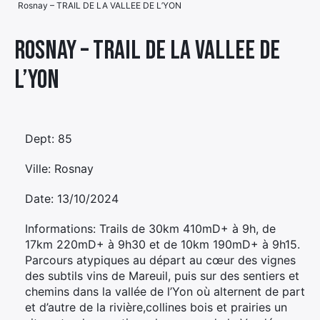
Rosnay – TRAIL DE LA VALLEE DE L’YON
Élément
Élément
Élément
de
Rosnay – TRAIL DE LA VALLEE DE
de
de
menu
L’YON
menu
menu
Dept: 85
Ville: Rosnay
Date: 13/10/2024
Informations: Trails de 30km 410mD+ à 9h, de
17km 220mD+ à 9h30 et de 10km 190mD+ à 9h15.
Parcours atypiques au départ au cœur des vignes
des subtils vins de Mareuil, puis sur des sentiers et
chemins dans la vallée de l’Yon où alternent de part
et d’autre de la rivière,collines bois et prairies un