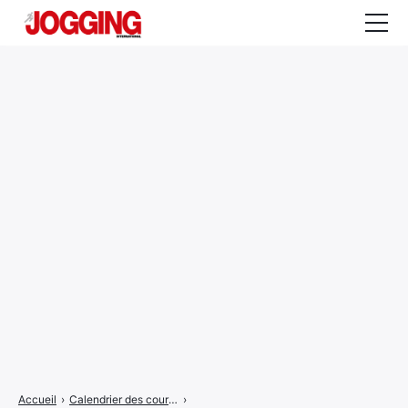
Actualités
Tests et calculateurs
Rencontres
Courses
Equipement
Entraînement
Santé
CALENDRIER
COURSES
2026
Accueil
›
Calendrier des courses
›