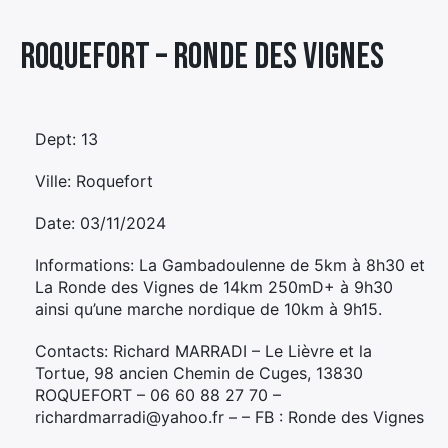
Élément
Roquefort – RONDE DES VIGNES
Élément
Élément
de
de
de
menu
menu
menu
Dept: 13
Ville: Roquefort
Date: 03/11/2024
Informations: La Gambadoulenne de 5km à 8h30 et
La Ronde des Vignes de 14km 250mD+ à 9h30
ainsi qu’une marche nordique de 10km à 9h15.
Contacts: Richard MARRADI – Le Lièvre et la
Tortue, 98 ancien Chemin de Cuges, 13830
ROQUEFORT – 06 60 88 27 70 –
richardmarradi@yahoo.fr – – FB : Ronde des Vignes