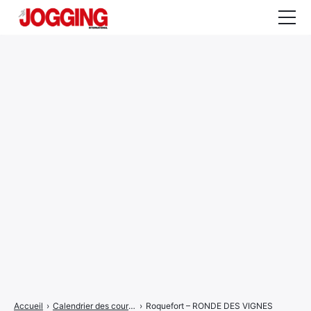
Actualités
Tests et calculateurs
Rencontres
Courses
Equipement
Entraînement
Santé
CALENDRIER
COURSES
2026
Accueil
›
Calendrier des courses
›
Roquefort – RONDE DES VIGNES