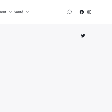
×
ment
Santé
Élément
Élément
de
de
menu
menu
Élément
de
menu