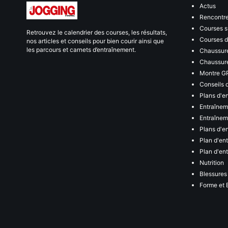
Actus
Rencontr
Courses s
Retrouvez le calendrier des courses, les résultats,
Courses de
nos articles et conseils pour bien courir ainsi que
les parcours et carnets d’entraînement.
Chaussure
Chaussure
Montre G
Conseils 
Plans d'e
Entraînem
Entraîneme
Plans d'e
Plan d'en
Plan d'en
Nutrition
Blessures
Forme et 