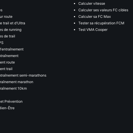
Calculer vitesse
es
Calculer ses valeurs FC cibles
ur route
Calculer sa FC Max
 trail et d'Ultra
Tester sa récupération FCM
s de running
Test VMA Cooper
s de trail
PS
d'entraînement
ntraînement
ent route
nt trail
ntraînement semi-marathons
traînement marathon
traînement 10km
 et Prévention
Bien-Être