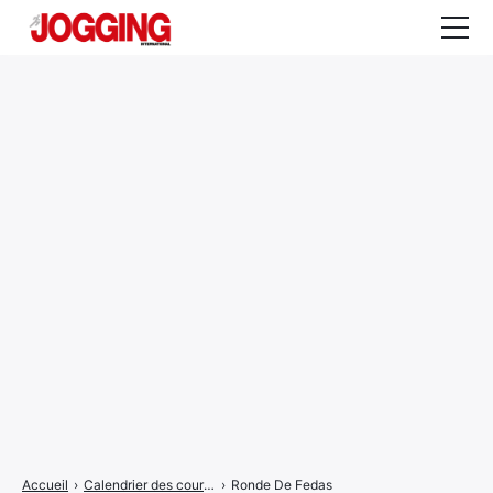
Actualités
Tests et calculateurs
Rencontres
Courses
Equipement
Entraînement
Santé
CALENDRIER
COURSES
2026
Accueil
›
Calendrier des courses
›
Ronde De Fedas