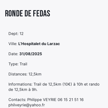
Élément
Ronde De Fedas
Élément
Élément
de
de
de
menu
menu
menu
Dept: 12
Ville:
L’Hospitalet du Larzac
Date:
31/08/2025
Type: Trail
Distances: 12,5km
Informations: Trail de 12,5km (10€) à 10h et rando
de 12,5km à 9h.
Contacts: Philippe VEYRIE 06 15 21 51 16
philveyrie@yahoo.fr