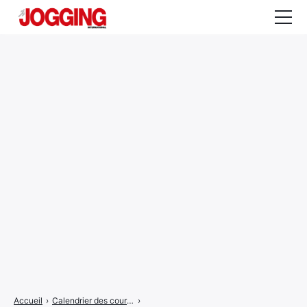
Actualités
Tests et calculateurs
Rencontres
Courses
Equipement
Entraînement
Santé
CALENDRIER
COURSES
2026
Accueil
›
Calendrier des courses
›