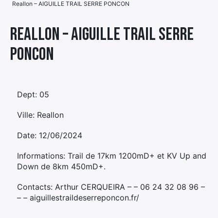
Reallon – AIGUILLE TRAIL SERRE PONCON
Élément
Élément
Élément
de
Reallon – AIGUILLE TRAIL SERRE
de
de
menu
PONCON
menu
menu
Dept: 05
Ville: Reallon
Date: 12/06/2024
Informations: Trail de 17km 1200mD+ et KV Up and
Down de 8km 450mD+.
Contacts: Arthur CERQUEIRA – – 06 24 32 08 96 –
– – aiguillestraildeserreponcon.fr/