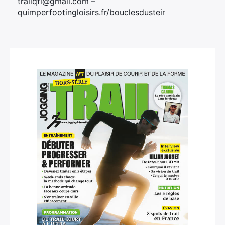
trailqfl@gmail.com –
quimperfootingloisirs.fr/bouclesdusteir