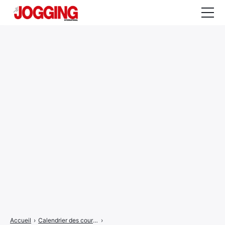
Actualités
Tests et calculateurs
Rencontres
Courses
Equipement
Entraînement
Santé
CALENDRIER
COURSES
2026
Accueil
›
Calendrier des courses
›