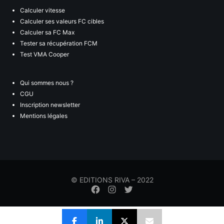
Calculer vitesse
Calculer ses valeurs FC cibles
Calculer sa FC Max
Tester sa récupération FCM
Test VMA Cooper
Qui sommes nous ?
CGU
Inscription newsletter
Mentions légales
© EDITIONS RIVA – 2022
Élément
Élément
Élément
de
de
de
menu
menu
menu