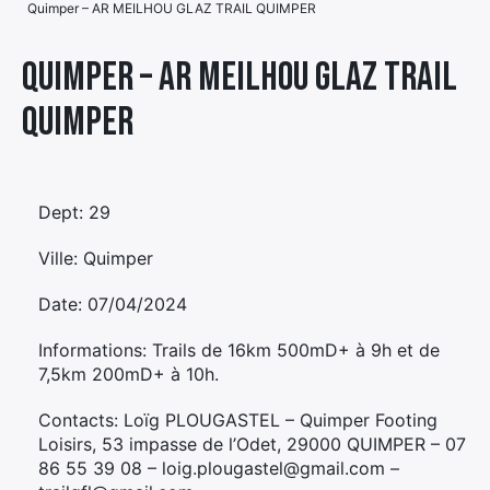
Quimper – AR MEILHOU GLAZ TRAIL QUIMPER
Élément
Élément
Élément
de
Quimper – AR MEILHOU GLAZ TRAIL
de
de
menu
QUIMPER
menu
menu
Dept: 29
Ville: Quimper
Date: 07/04/2024
Informations: Trails de 16km 500mD+ à 9h et de
7,5km 200mD+ à 10h.
Contacts: Loïg PLOUGASTEL – Quimper Footing
Loisirs, 53 impasse de l’Odet, 29000 QUIMPER – 07
86 55 39 08 – loig.plougastel@gmail.com –