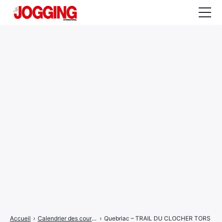
Actualités
Tests et calculateurs
Rencontres
Courses
Equipement
Entraînement
Santé
CALENDRIER
COURSES
2026
Accueil
›
Calendrier des courses
›
Quebriac – TRAIL DU CLOCHER TORS