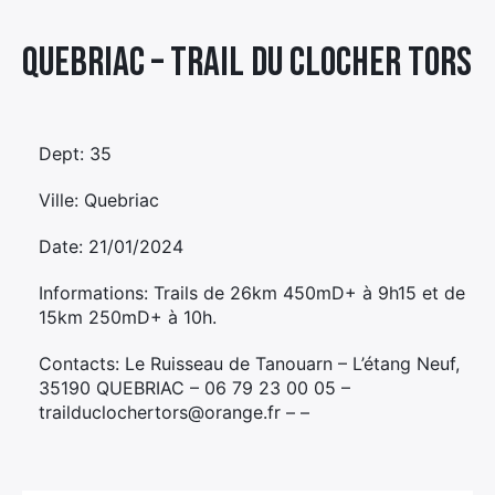
Élément
Quebriac – TRAIL DU CLOCHER TORS
Élément
Élément
de
de
de
menu
menu
menu
Dept: 35
Ville: Quebriac
Date: 21/01/2024
Informations: Trails de 26km 450mD+ à 9h15 et de
15km 250mD+ à 10h.
Contacts: Le Ruisseau de Tanouarn – L’étang Neuf,
35190 QUEBRIAC – 06 79 23 00 05 –
trailduclochertors@orange.fr – –