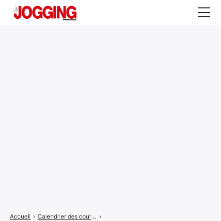
Actualités
Tests et calculateurs
Rencontres
Courses
Equipement
Entraînement
Santé
CALENDRIER
COURSES
2026
Accueil
›
Calendrier des courses
›