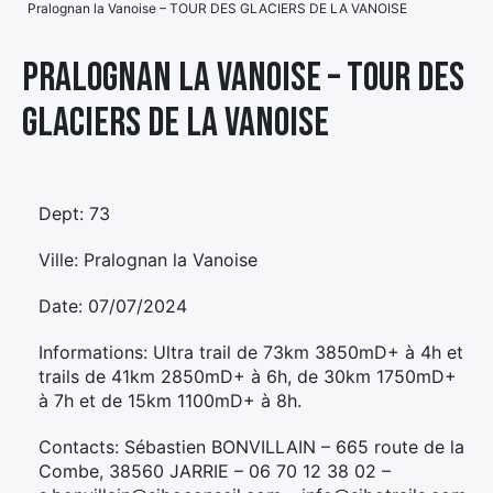
Pralognan la Vanoise – TOUR DES GLACIERS DE LA VANOISE
Élément
Élément
Élément
de
Pralognan la Vanoise – TOUR DES
de
de
menu
GLACIERS DE LA VANOISE
menu
menu
Dept: 73
Ville: Pralognan la Vanoise
Date: 07/07/2024
Informations: Ultra trail de 73km 3850mD+ à 4h et
trails de 41km 2850mD+ à 6h, de 30km 1750mD+
à 7h et de 15km 1100mD+ à 8h.
Contacts: Sébastien BONVILLAIN – 665 route de la
Combe, 38560 JARRIE – 06 70 12 38 02 –