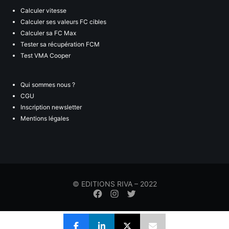
Calculer vitesse
Calculer ses valeurs FC cibles
Calculer sa FC Max
Tester sa récupération FCM
Test VMA Cooper
Qui sommes nous ?
CGU
Inscription newsletter
Mentions légales
© EDITIONS RIVA – 2022
Élément
Élément
Élément
de
de
de
menu
menu
menu