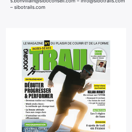
s.bonvillain@siboconseil.com – info@sibotrails.com
– sibotrails.com