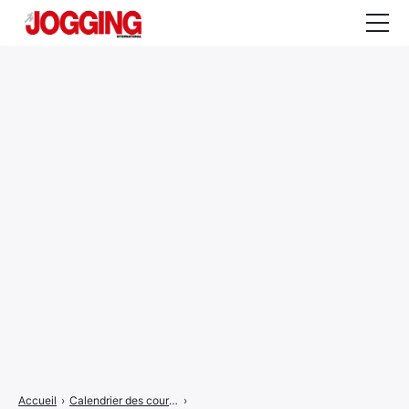
Actualités
Tests et calculateurs
Rencontres
Courses
Equipement
Entraînement
Santé
CALENDRIER
COURSES
2026
Accueil
›
Calendrier des courses
›