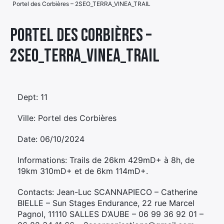
Portel des Corbières – 2SEO_TERRA_VINEA_TRAIL
Élément
Élément
Élément
de
Portel des Corbières –
de
de
menu
2SEO_TERRA_VINEA_TRAIL
menu
menu
Dept: 11
Ville: Portel des Corbières
Date: 06/10/2024
Informations: Trails de 26km 429mD+ à 8h, de
19km 310mD+ et de 6km 114mD+.
Contacts: Jean-Luc SCANNAPIECO – Catherine
BIELLE – Sun Stages Endurance, 22 rue Marcel
Pagnol, 11110 SALLES D’AUBE – 06 99 36 92 01 –