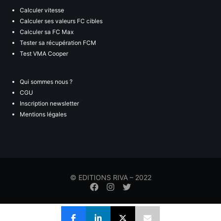
Calculer vitesse
Calculer ses valeurs FC cibles
Calculer sa FC Max
Tester sa récupération FCM
Test VMA Cooper
Qui sommes nous ?
CGU
Inscription newsletter
Mentions légales
© EDITIONS RIVA – 2022
Élément
Élément
Élément
de
de
de
menu
menu
menu