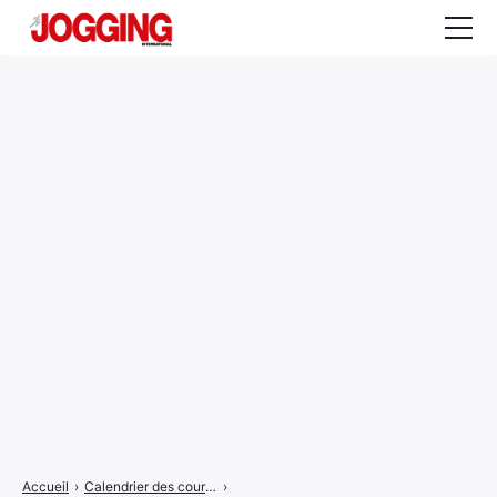
Actualités
Tests et calculateurs
Rencontres
Courses
Equipement
Entraînement
Santé
CALENDRIER
COURSES
2026
Accueil
›
Calendrier des courses
›