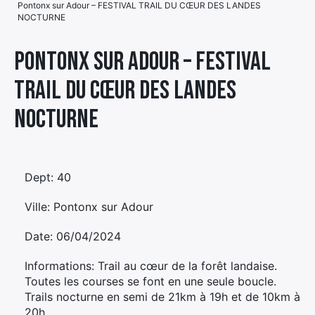
Pontonx sur Adour – FESTIVAL TRAIL DU CŒUR DES LANDES
NOCTURNE
Élément
Élément
Élément
de
Pontonx sur Adour – FESTIVAL
de
de
menu
menu
menu
TRAIL DU CŒUR DES LANDES
NOCTURNE
Dept: 40
Ville: Pontonx sur Adour
Date: 06/04/2024
Informations: Trail au cœur de la forêt landaise.
Toutes les courses se font en une seule boucle.
Trails nocturne en semi de 21km à 19h et de 10km à
20h.