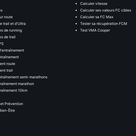
Calculer vitesse
es
Calculer ses valeurs FC cibles
ur route
Calculer sa FC Max
 trail et d'Ultra
Tester sa récupération FCM
s de running
Test VMA Cooper
s de trail
PS
d'entraînement
ntraînement
ent route
nt trail
ntraînement semi-marathons
traînement marathon
traînement 10km
 et Prévention
Bien-Être