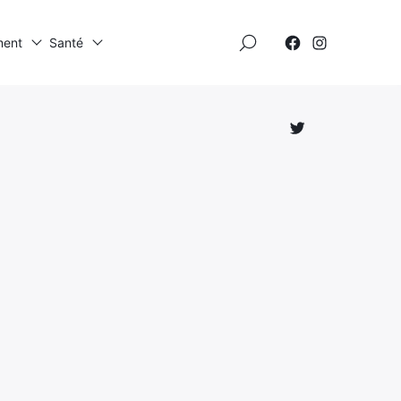
×
ment
Santé
Élément
Élément
de
de
menu
menu
Élément
de
menu