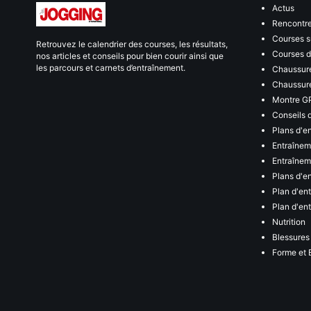
Actus
Rencontr
Courses s
Retrouvez le calendrier des courses, les résultats,
Courses de
nos articles et conseils pour bien courir ainsi que
les parcours et carnets d’entraînement.
Chaussure
Chaussure
Montre G
Conseils 
Plans d'e
Entraînem
Entraîneme
Plans d'e
Plan d'en
Plan d'en
Nutrition
Blessures
Forme et 