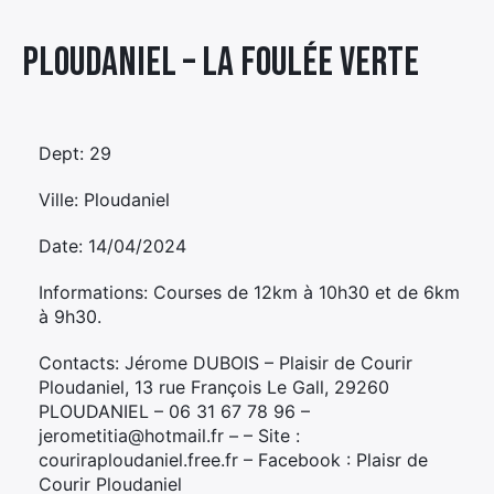
Élément
Ploudaniel – LA FOULÉE VERTE
Élément
Élément
de
de
de
menu
menu
menu
Dept: 29
Ville: Ploudaniel
Date: 14/04/2024
Informations: Courses de 12km à 10h30 et de 6km
à 9h30.
Contacts: Jérome DUBOIS – Plaisir de Courir
Ploudaniel, 13 rue François Le Gall, 29260
PLOUDANIEL – 06 31 67 78 96 –
jerometitia@hotmail.fr – – Site :
couriraploudaniel.free.fr – Facebook : Plaisr de
Courir Ploudaniel