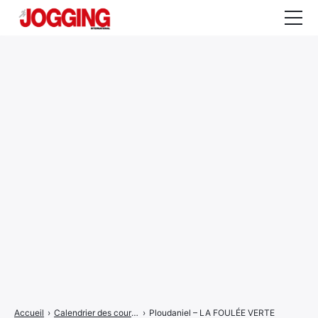
Actualités
Tests et calculateurs
Rencontres
Courses
Equipement
Entraînement
Santé
CALENDRIER
COURSES
2026
Accueil
›
Calendrier des courses
›
Ploudaniel – LA FOULÉE VERTE