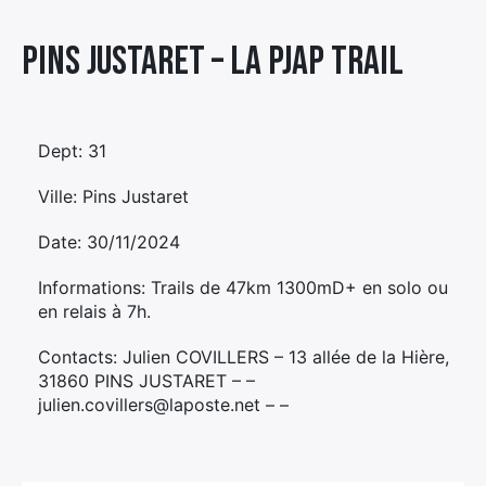
Élément
Pins Justaret – LA PJAP TRAIL
Élément
Élément
de
de
de
menu
menu
menu
Dept: 31
Ville: Pins Justaret
Date: 30/11/2024
Informations: Trails de 47km 1300mD+ en solo ou
en relais à 7h.
Contacts: Julien COVILLERS – 13 allée de la Hière,
31860 PINS JUSTARET – –
julien.covillers@laposte.net – –