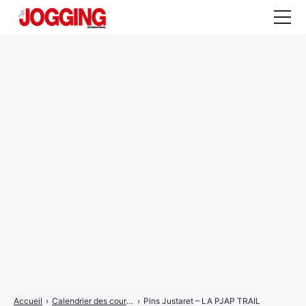
Actualités
Tests et calculateurs
Rencontres
Courses
Equipement
Entraînement
Santé
CALENDRIER
COURSES
2026
Accueil
›
Calendrier des courses
›
Pins Justaret – LA PJAP TRAIL