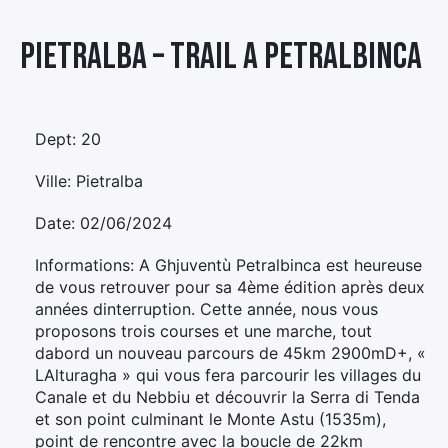
Élément
Pietralba – TRAIL A PETRALBINCA
Élément
Élément
de
de
de
menu
menu
menu
Dept: 20
Ville: Pietralba
Date: 02/06/2024
Informations: A Ghjuventù Petralbinca est heureuse
de vous retrouver pour sa 4ème édition après deux
années dinterruption. Cette année, nous vous
proposons trois courses et une marche, tout
dabord un nouveau parcours de 45km 2900mD+, «
LAlturagha » qui vous fera parcourir les villages du
Canale et du Nebbiu et découvrir la Serra di Tenda
et son point culminant le Monte Astu (1535m),
point de rencontre avec la boucle de 22km