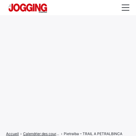
Actualités
Tests et calculateurs
Rencontres
Courses
Equipement
Entraînement
Santé
CALENDRIER
COURSES
2026
Accueil
›
Calendrier des courses
›
Pietralba – TRAIL A PETRALBINCA