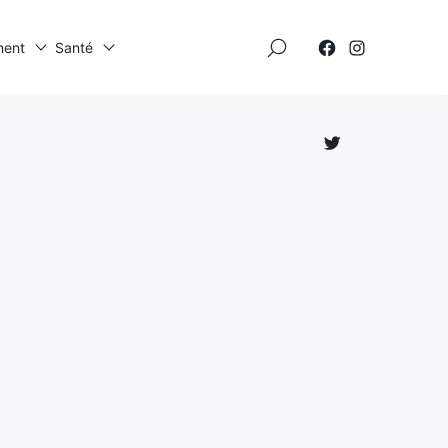
×
ment
Santé
Élément
Élément
de
de
menu
menu
Élément
de
menu