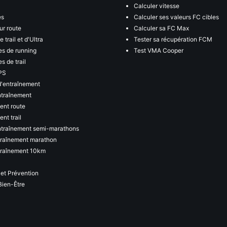
Calculer vitesse
es
Calculer ses valeurs FC cibles
ur route
Calculer sa FC Max
 trail et d'Ultra
Tester sa récupération FCM
s de running
Test VMA Cooper
s de trail
PS
d'entraînement
ntraînement
ent route
nt trail
ntraînement semi-marathons
traînement marathon
traînement 10km
 et Prévention
Bien-Être