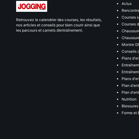
Actus
Rencontr
Courses s
Retrouvez le calendrier des courses, les résultats,
Courses de
nos articles et conseils pour bien courir ainsi que
les parcours et carnets d’entraînement.
Chaussure
Chaussure
Montre G
Conseils 
Plans d'e
Entraînem
Entraîneme
Plans d'e
Plan d'en
Plan d'en
Nutrition
Blessures
Forme et 