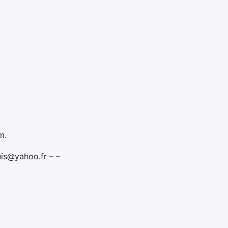
m.
is@yahoo.fr – –