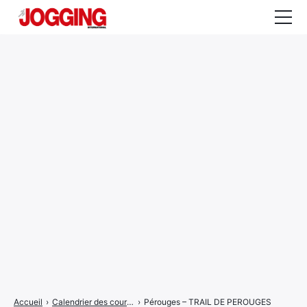
Actualités
Tests et calculateurs
Rencontres
Courses
Equipement
Entraînement
Santé
CALENDRIER
COURSES
2026
Accueil
›
Calendrier des courses
›
Pérouges – TRAIL DE PEROUGES