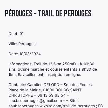
Élément
Pérouges – TRAIL DE PEROUGES
Élément
Élément
de
de
de
menu
menu
menu
Dept: 01
Ville: Pérouges
Date: 10/03/2024
Informations: Trail de 12,5km 250mD+ à 10h30
ainsi qu’une marche et course enfants à 9h30 de
1km. Ravitaillement. Inscription en ligne.
Contacts: Caroline DELORD – Sou des Ecoles,
Place de la Mairie, 01800 BOURG SAINT
CHRISTOPHE – 06 13 59 63 54 –
sou.bscperouges@gmail.com – – Site :
soubscperouges.wixsite.com/trail-de-perouges ; FB