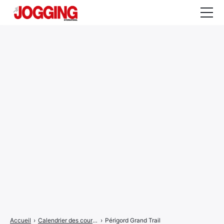
Actualités
Tests et calculateurs
Rencontres
Courses
Equipement
Entraînement
Santé
CALENDRIER
COURSES
2026
Accueil
›
Calendrier des courses
›
Périgord Grand Trail