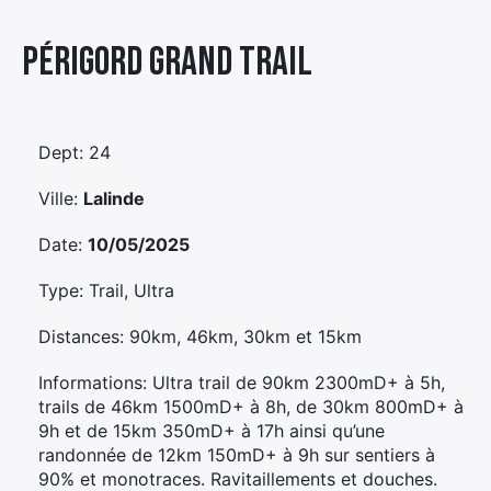
Élément
Périgord Grand Trail
Élément
Élément
de
de
de
menu
menu
menu
Dept: 24
Ville:
Lalinde
Date:
10/05/2025
Type: Trail, Ultra
Distances: 90km, 46km, 30km et 15km
Informations: Ultra trail de 90km 2300mD+ à 5h,
trails de 46km 1500mD+ à 8h, de 30km 800mD+ à
9h et de 15km 350mD+ à 17h ainsi qu’une
randonnée de 12km 150mD+ à 9h sur sentiers à
90% et monotraces. Ravitaillements et douches.