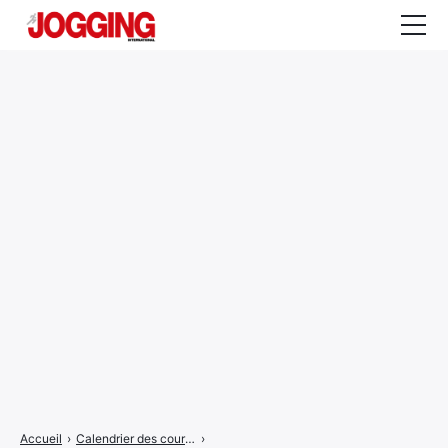
Actualités
Tests et calculateurs
Rencontres
Courses
Equipement
Entraînement
Santé
CALENDRIER
COURSES
2026
Accueil
›
Calendrier des courses
›