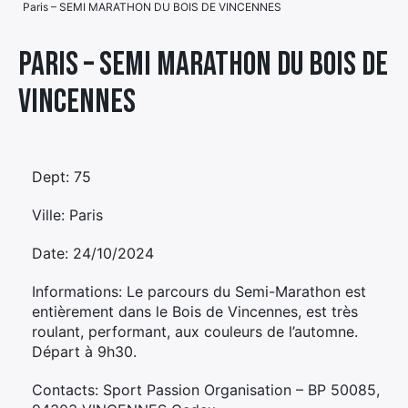
Paris – SEMI MARATHON DU BOIS DE VINCENNES
Élément
Élément
Élément
de
Paris – SEMI MARATHON DU BOIS DE
de
de
menu
VINCENNES
menu
menu
Dept: 75
Ville: Paris
Date: 24/10/2024
Informations: Le parcours du Semi-Marathon est
entièrement dans le Bois de Vincennes, est très
roulant, performant, aux couleurs de l’automne.
Départ à 9h30.
Contacts: Sport Passion Organisation – BP 50085,