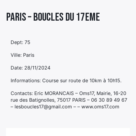
Élément
Paris – BOUCLES DU 17EME
Élément
Élément
de
de
de
menu
menu
menu
Dept: 75
Ville: Paris
Date: 28/11/2024
Informations: Course sur route de 10km à 10h15.
Contacts: Eric MORANCAIS – Oms17, Mairie, 16-20
rue des Batignolles, 75017 PARIS – 06 30 89 49 67
– lesboucles17@gmail.com – – www.oms17.com