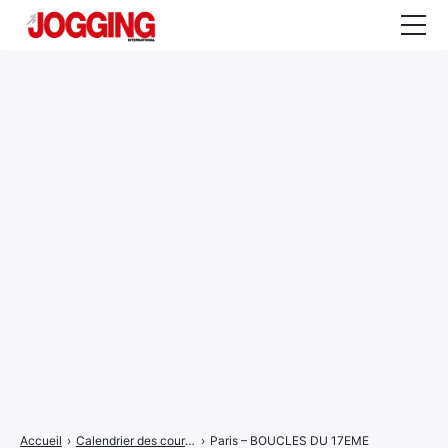
Actualités
Tests et calculateurs
Rencontres
Courses
Equipement
Entraînement
Santé
CALENDRIER
COURSES
2026
Accueil
›
Calendrier des courses
›
Paris – BOUCLES DU 17EME