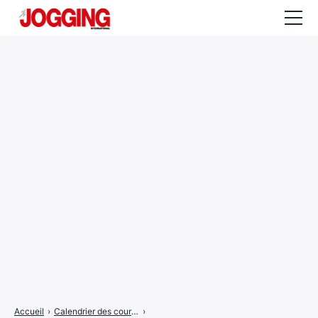
Actualités
Tests et calculateurs
Rencontres
Courses
Equipement
Entraînement
Santé
CALENDRIER
COURSES
2026
Accueil
›
Calendrier des courses
›