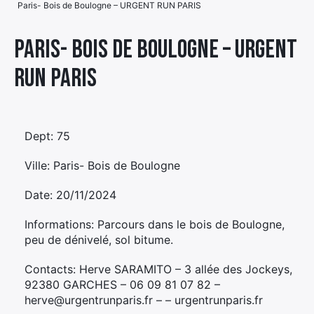
Paris- Bois de Boulogne – URGENT RUN PARIS
Élément
Élément
Élément
de
Paris- Bois de Boulogne – URGENT
de
de
menu
RUN PARIS
menu
menu
Dept: 75
Ville: Paris- Bois de Boulogne
Date: 20/11/2024
Informations: Parcours dans le bois de Boulogne,
peu de dénivelé, sol bitume.
Contacts: Herve SARAMITO – 3 allée des Jockeys,
92380 GARCHES – 06 09 81 07 82 –
herve@urgentrunparis.fr – – urgentrunparis.fr