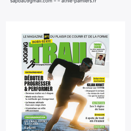
sapba09gmail.com – – athle-pamiers.fr