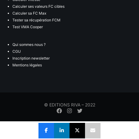
Calculer ses valeurs FC cibles
Calculer sa FC Max
Tester sa récupération FCM
Test VMA Cooper
Qui sommes nous ?
CGU
Inscription newsletter
Mentions légales
© EDITIONS RIVA – 2022
Élément
Élément
Élément
de
de
de
menu
menu
menu