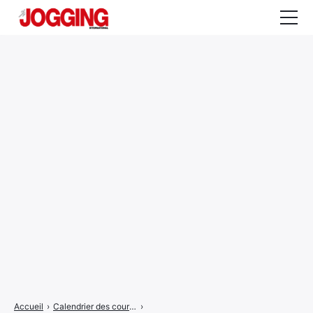
Actualités
Tests et calculateurs
Rencontres
Courses
Equipement
Entraînement
Santé
CALENDRIER
COURSES
2026
Accueil
›
Calendrier des courses
›