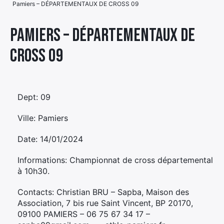
Pamiers – DÉPARTEMENTAUX DE CROSS 09
Élément
Élément
Élément
de
Pamiers – DÉPARTEMENTAUX DE
de
de
menu
CROSS 09
menu
menu
Dept: 09
Ville: Pamiers
Date: 14/01/2024
Informations: Championnat de cross départemental
à 10h30.
Contacts: Christian BRU – Sapba, Maison des
Association, 7 bis rue Saint Vincent, BP 20170,
09100 PAMIERS – 06 75 67 34 17 –