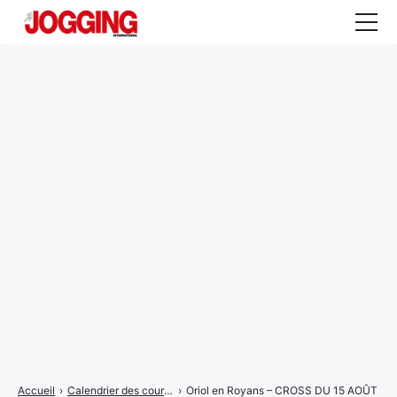
Actualités
Tests et calculateurs
Rencontres
Courses
Equipement
Entraînement
Santé
CALENDRIER
COURSES
2026
Accueil
›
Calendrier des courses
›
Oriol en Royans – CROSS DU 15 AOÛT