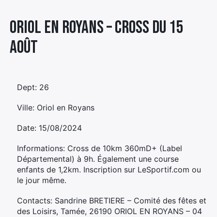
Élément
Oriol en Royans – CROSS DU 15
Élément
Élément
de
de
de
menu
AOÛT
menu
menu
Dept: 26
Ville: Oriol en Royans
Date: 15/08/2024
Informations: Cross de 10km 360mD+ (Label
Départemental) à 9h. Également une course
enfants de 1,2km. Inscription sur LeSportif.com ou
le jour même.
Contacts: Sandrine BRETIERE – Comité des fêtes et
des Loisirs, Tamée, 26190 ORIOL EN ROYANS – 04