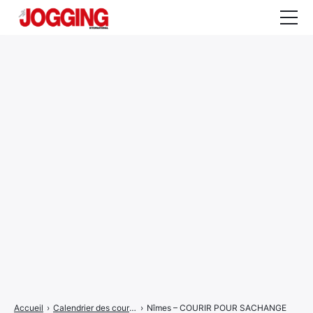
Actualités
Tests et calculateurs
Rencontres
Courses
Equipement
Entraînement
Santé
CALENDRIER
COURSES
2026
Accueil
›
Calendrier des courses
›
Nîmes – COURIR POUR SACHANGE