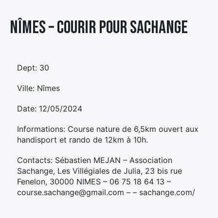
Élément
Nîmes – COURIR POUR SACHANGE
Élément
Élément
de
de
de
menu
menu
menu
Dept: 30
Ville: Nîmes
Date: 12/05/2024
Informations: Course nature de 6,5km ouvert aux
handisport et rando de 12km à 10h.
Contacts: Sébastien MEJAN – Association
Sachange, Les Villégiales de Julia, 23 bis rue
Fenelon, 30000 NIMES – 06 75 18 64 13 –
course.sachange@gmail.com – – sachange.com/