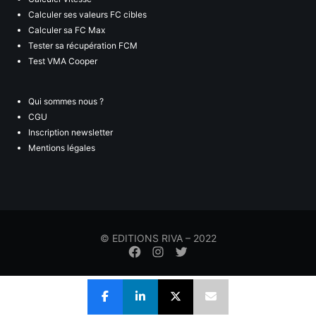
Calculer ses valeurs FC cibles
Calculer sa FC Max
Tester sa récupération FCM
Test VMA Cooper
Qui sommes nous ?
CGU
Inscription newsletter
Mentions légales
© EDITIONS RIVA – 2022
Élément
Élément
Élément
de
de
de
menu
menu
menu