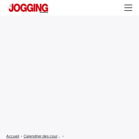
Actualités
Tests et calculateurs
Rencontres
Courses
Equipement
Entraînement
Santé
CALENDRIER
COURSES
2026
Accueil
›
Calendrier des courses
›