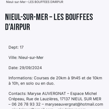
Nieul-sur-Mer – LES BOUFFEES D’AIRPUR
Élément
Élément
Élément
de
Nieul-sur-Mer – LES BOUFFEES
de
de
menu
D’AIRPUR
menu
menu
Dept: 17
Ville: Nieul-sur-Mer
Date: 29/09/2024
Informations: Courses de 20km à 9h45 et de 10km
à 10h, en solo ou en duo.
Contacts: Maryse AUVERGNAT – Espace Michel
Crépeau, Rue de Lauzières, 17137 NIEUL SUR MER
– 06 26 78 93 32 – maryseauvergnat@hotmail.com