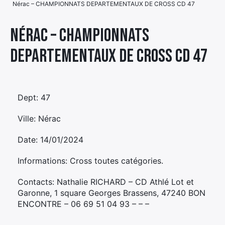
Nérac – CHAMPIONNATS DEPARTEMENTAUX DE CROSS CD 47
Élément
Élément
Élément
de
Nérac – CHAMPIONNATS
de
de
menu
DEPARTEMENTAUX DE CROSS CD 47
menu
menu
Dept: 47
Ville: Nérac
Date: 14/01/2024
Informations: Cross toutes catégories.
Contacts: Nathalie RICHARD – CD Athlé Lot et
Garonne, 1 square Georges Brassens, 47240 BON
ENCONTRE – 06 69 51 04 93 – – –