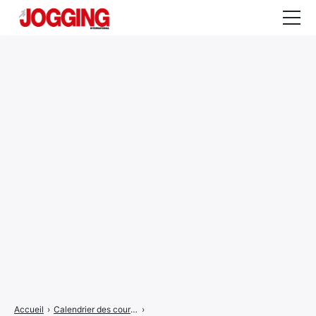
Actualités
Tests et calculateurs
Rencontres
Courses
Equipement
Entraînement
Santé
CALENDRIER
COURSES
2026
Accueil
›
Calendrier des courses
›