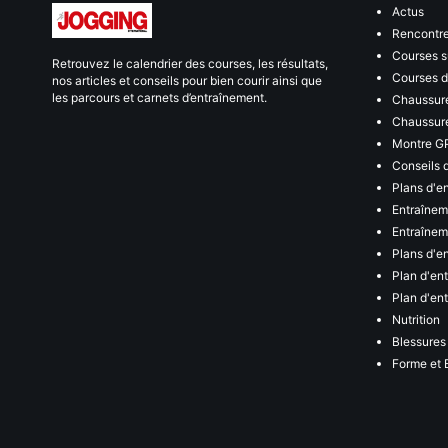
Actus
Rencontr
Courses s
Retrouvez le calendrier des courses, les résultats,
Courses de
nos articles et conseils pour bien courir ainsi que
les parcours et carnets d’entraînement.
Chaussure
Chaussure
Montre G
Conseils 
Plans d'e
Entraînem
Entraîneme
Plans d'e
Plan d'en
Plan d'en
Nutrition
Blessures
Forme et 