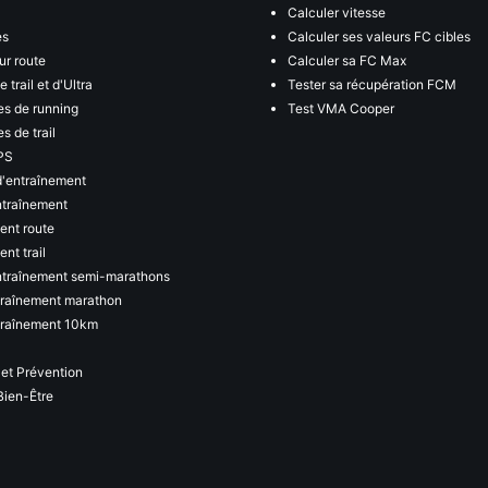
Calculer vitesse
es
Calculer ses valeurs FC cibles
ur route
Calculer sa FC Max
 trail et d'Ultra
Tester sa récupération FCM
s de running
Test VMA Cooper
s de trail
PS
d'entraînement
ntraînement
ent route
nt trail
ntraînement semi-marathons
traînement marathon
traînement 10km
 et Prévention
Bien-Être