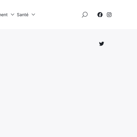
×
ment
Santé
Élément
Élément
de
de
menu
menu
Élément
de
menu