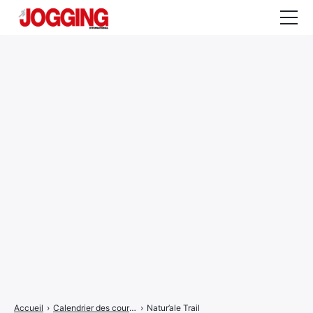
Actualités
Tests et calculateurs
Rencontres
Courses
Equipement
Entraînement
Santé
CALENDRIER
COURSES
2026
Accueil
›
Calendrier des courses
›
Natur’ale Trail