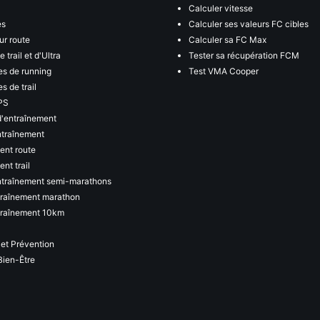
Calculer vitesse
es
Calculer ses valeurs FC cibles
ur route
Calculer sa FC Max
 trail et d'Ultra
Tester sa récupération FCM
s de running
Test VMA Cooper
s de trail
PS
d'entraînement
ntraînement
ent route
nt trail
ntraînement semi-marathons
traînement marathon
traînement 10km
 et Prévention
Bien-Être