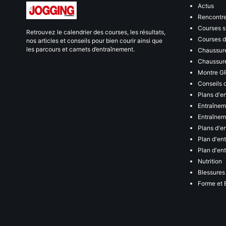
Actus
Rencontr
Courses s
Retrouvez le calendrier des courses, les résultats,
Courses de
nos articles et conseils pour bien courir ainsi que
les parcours et carnets d’entraînement.
Chaussure
Chaussure
Montre G
Conseils 
Plans d'e
Entraînem
Entraîneme
Plans d'e
Plan d'en
Plan d'en
Nutrition
Blessures
Forme et 