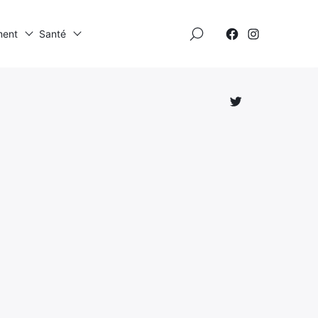
×
ment
Santé
Élément
Élément
de
de
menu
menu
Élément
de
menu