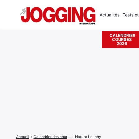
Actualités
Tests et
CALENDRIER
COURSES
Rechercher
2026
:
Accueil
›
Calendrier des courses
›
Natur’a Louchy