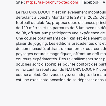
Site :
https://as-louchy.footeo.com
| Facebook : A
Le NATUR’A LOUCHY est un événement incontournab
déroulant à Louchy Montfand le 29 mai 2025. Cette
football du club As, propose deux distances princ
de 120 mètres et un parcours de 5 km avec un dén
de 9h, offrant aux participants une expérience de 
Une course pour enfants de 1 km est également org
plaisir du jogging. Les éditions précédentes ont 
de communauté, attirant de nombreux coureurs de l
paysages naturels magnifiques, offrant un défi mo
coureurs expérimentés. Des ravitaillements sont pr
douches sont disponibles pour le confort des part
renforçant la réputation du NATUR’A LOUCHY com
course à pied. Que vous soyez un adepte du marat
est une excellente occasion de se dépasser dans u