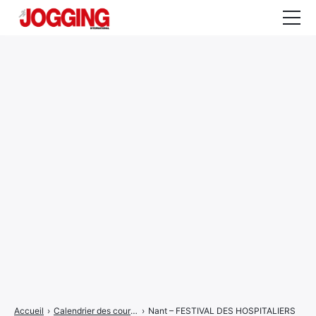
Actualités
Tests et calculateurs
Rencontres
Courses
Equipement
Entraînement
Santé
CALENDRIER
COURSES
2026
Accueil
›
Calendrier des courses
›
Nant – FESTIVAL DES HOSPITALIERS