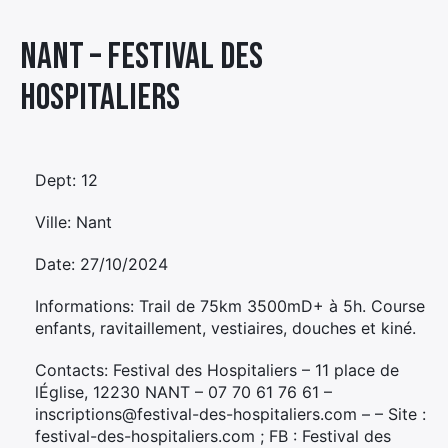
Élément
Nant – FESTIVAL DES
Élément
Élément
de
de
de
menu
HOSPITALIERS
menu
menu
Dept: 12
Ville: Nant
Date: 27/10/2024
Informations: Trail de 75km 3500mD+ à 5h. Course
enfants, ravitaillement, vestiaires, douches et kiné.
Contacts: Festival des Hospitaliers – 11 place de
lÉglise, 12230 NANT – 07 70 61 76 61 –
inscriptions@festival-des-hospitaliers.com – – Site :
festival-des-hospitaliers.com ; FB : Festival des