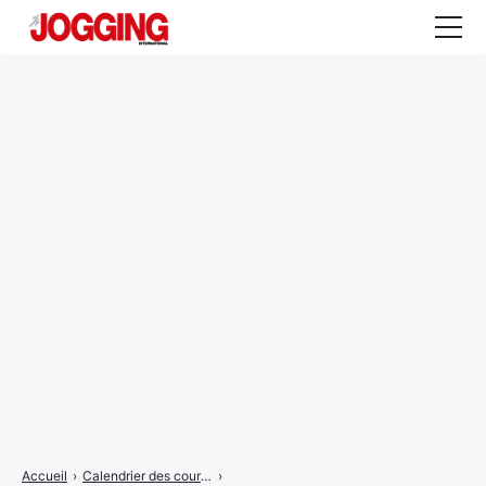
Actualités
Tests et calculateurs
Rencontres
Courses
Equipement
Entraînement
Santé
CALENDRIER
COURSES
2026
Accueil
›
Calendrier des courses
›