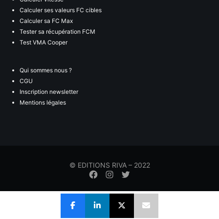
Calculer ses valeurs FC cibles
Calculer sa FC Max
Tester sa récupération FCM
Test VMA Cooper
Qui sommes nous ?
CGU
Inscription newsletter
Mentions légales
© EDITIONS RIVA – 2022
Élément
Élément
Élément
de
de
de
menu
menu
menu