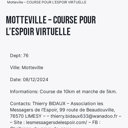
Motteville – COURSE POUR L’ESPOIR VIRTUELLE
Élément
Élément
Élément
de
Motteville – COURSE POUR
de
de
menu
L’ESPOIR VIRTUELLE
menu
menu
Dept: 76
Ville: Motteville
Date: 08/12/2024
Informations: Course de 10km et marche de 5km.
Contacts: Thierry BIDAUX – Association les
Messagers de l’Espoir, 99 route de Beaudouville,
76570 LIMESY – – thierry.bidaux633@wanadoo.fr –
– Site : lesmessagersdelespoir.com/ – FB :