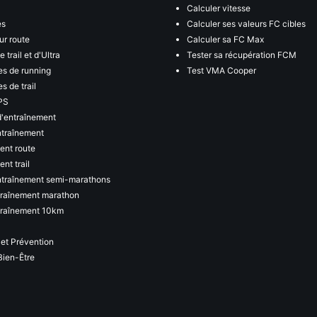
Calculer vitesse
es
Calculer ses valeurs FC cibles
ur route
Calculer sa FC Max
 trail et d'Ultra
Tester sa récupération FCM
s de running
Test VMA Cooper
s de trail
PS
d'entraînement
ntraînement
ent route
nt trail
ntraînement semi-marathons
traînement marathon
traînement 10km
 et Prévention
Bien-Être