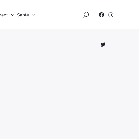
×
ment
Santé
Élément
Élément
de
de
menu
menu
Élément
de
menu