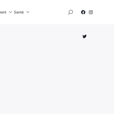
×
ment
Santé
Élément
Élément
de
de
menu
menu
Élément
de
menu