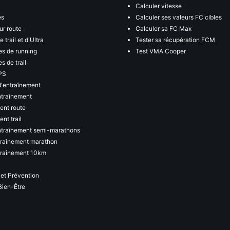
Calculer vitesse
es
Calculer ses valeurs FC cibles
ur route
Calculer sa FC Max
 trail et d'Ultra
Tester sa récupération FCM
s de running
Test VMA Cooper
s de trail
PS
d'entraînement
ntraînement
ent route
nt trail
ntraînement semi-marathons
traînement marathon
traînement 10km
 et Prévention
Bien-Être