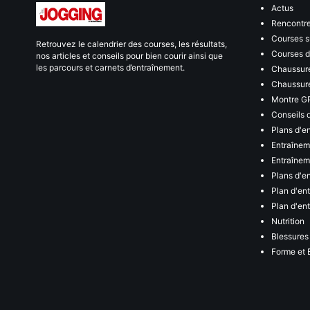
Actus
Rencontr
Courses s
Retrouvez le calendrier des courses, les résultats,
Courses de
nos articles et conseils pour bien courir ainsi que
les parcours et carnets d’entraînement.
Chaussure
Chaussure
Montre G
Conseils 
Plans d'e
Entraînem
Entraîneme
Plans d'e
Plan d'en
Plan d'en
Nutrition
Blessures
Forme et 