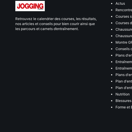
Actus
Rencontr
Courses s
Retrouvez le calendrier des courses, les résultats,
Courses de
nos articles et conseils pour bien courir ainsi que
les parcours et carnets d’entraînement.
Chaussure
Chaussure
Montre G
Conseils 
Plans d'e
Entraînem
Entraîneme
Plans d'e
Plan d'en
Plan d'en
Nutrition
Blessures
Forme et 