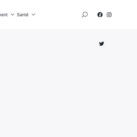
×
ment
Santé
Élément
Élément
de
de
menu
menu
Élément
de
menu