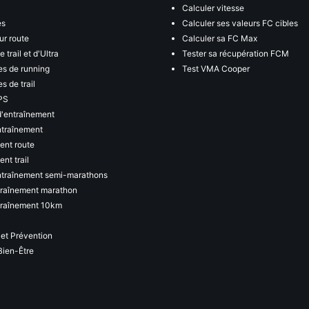
Calculer vitesse
es
Calculer ses valeurs FC cibles
ur route
Calculer sa FC Max
 trail et d'Ultra
Tester sa récupération FCM
s de running
Test VMA Cooper
s de trail
PS
d'entraînement
ntraînement
ent route
nt trail
ntraînement semi-marathons
traînement marathon
traînement 10km
 et Prévention
Bien-Être