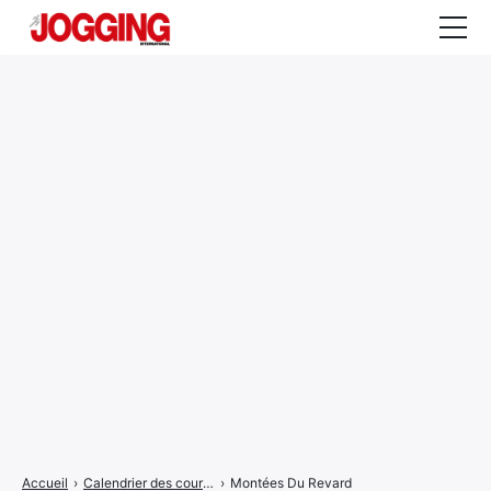
Actualités
Tests et calculateurs
Rencontres
Courses
Equipement
Entraînement
Santé
CALENDRIER
COURSES
2026
Accueil
›
Calendrier des courses
›
Montées Du Revard