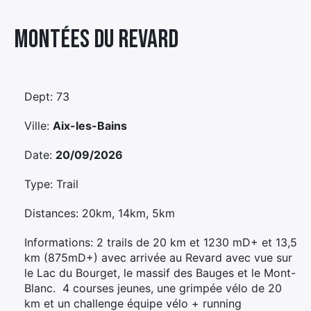
Élément
Montées Du Revard
Élément
Élément
de
de
de
menu
menu
menu
Dept: 73
Ville:
Aix-les-Bains
Date:
20/09/2026
Type: Trail
Distances: 20km, 14km, 5km
Informations: 2 trails de 20 km et 1230 mD+ et 13,5
km (875mD+) avec arrivée au Revard avec vue sur
le Lac du Bourget, le massif des Bauges et le Mont-
Blanc. 4 courses jeunes, une grimpée vélo de 20
km et un challenge équipe vélo + running