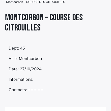
Montcorbon – COURSE DES CITROUILLES
Élément
Élément
Élément
de
Montcorbon – COURSE DES
de
de
menu
CITROUILLES
menu
menu
Dept: 45
Ville: Montcorbon
Date: 27/10/2024
Informations:
Contacts: – – – – –