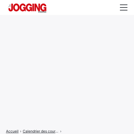
Actualités
Tests et calculateurs
Rencontres
Courses
Equipement
Entraînement
Santé
CALENDRIER
COURSES
2026
Accueil
›
Calendrier des courses
›