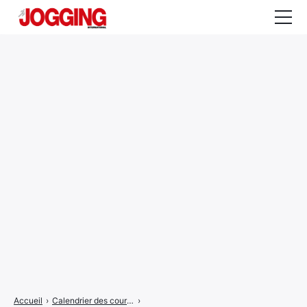
Actualités
Tests et calculateurs
Rencontres
Courses
Equipement
Entraînement
Santé
CALENDRIER
COURSES
2026
Accueil
›
Calendrier des courses
›