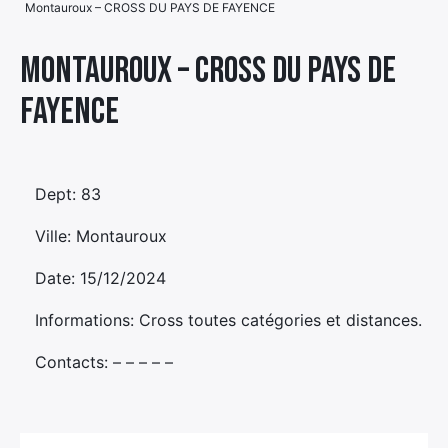
Montauroux – CROSS DU PAYS DE FAYENCE
Élément
Élément
Élément
de
Montauroux – CROSS DU PAYS DE
de
de
menu
FAYENCE
menu
menu
Dept: 83
Ville: Montauroux
Date: 15/12/2024
Informations: Cross toutes catégories et distances.
Contacts: – – – – –