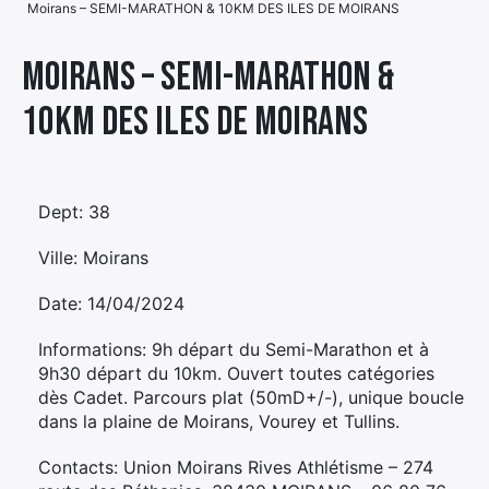
Moirans – SEMI-MARATHON & 10KM DES ILES DE MOIRANS
Élément
Élément
Élément
de
Moirans – SEMI-MARATHON &
de
de
menu
10KM DES ILES DE MOIRANS
menu
menu
Dept: 38
Ville: Moirans
Date: 14/04/2024
Informations: 9h départ du Semi-Marathon et à
9h30 départ du 10km. Ouvert toutes catégories
dès Cadet. Parcours plat (50mD+/-), unique boucle
dans la plaine de Moirans, Vourey et Tullins.
Contacts: Union Moirans Rives Athlétisme – 274