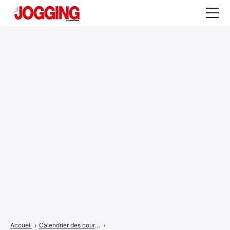
Actualités
Tests et calculateurs
Rencontres
Courses
Equipement
Entraînement
Santé
CALENDRIER
COURSES
2026
Accueil
›
Calendrier des courses
›