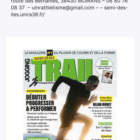
route des Béthanies, 38430 MOIRANS – 06 80 76
08 37 – umrathletisme@gmail.com – – semi-des-
iles.umra38.fr/