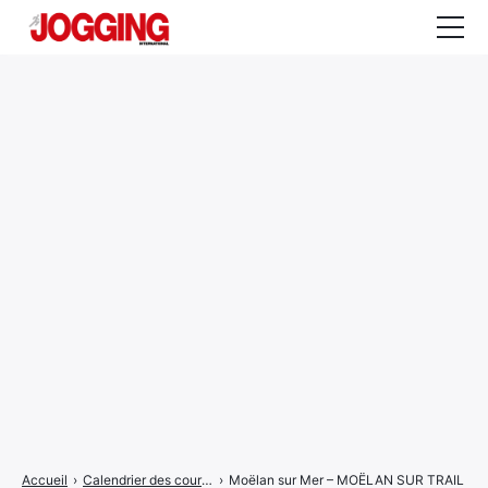
Actualités
Tests et calculateurs
Rencontres
Courses
Equipement
Entraînement
Santé
CALENDRIER
COURSES
2026
Accueil
›
Calendrier des courses
›
Moëlan sur Mer – MOËLAN SUR TRAIL