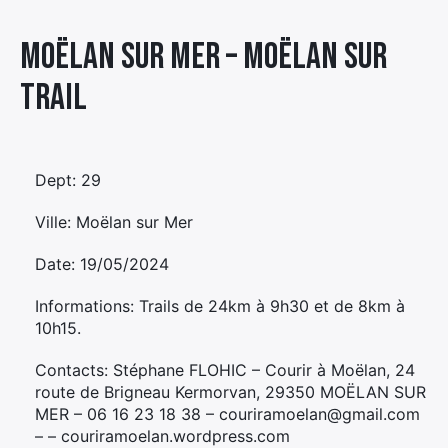
Élément
Moëlan sur Mer – MOËLAN SUR
Élément
Élément
de
de
de
menu
TRAIL
menu
menu
Dept: 29
Ville: Moëlan sur Mer
Date: 19/05/2024
Informations: Trails de 24km à 9h30 et de 8km à
10h15.
Contacts: Stéphane FLOHIC – Courir à Moëlan, 24
route de Brigneau Kermorvan, 29350 MOËLAN SUR
MER – 06 16 23 18 38 – couriramoelan@gmail.com
– – couriramoelan.wordpress.com