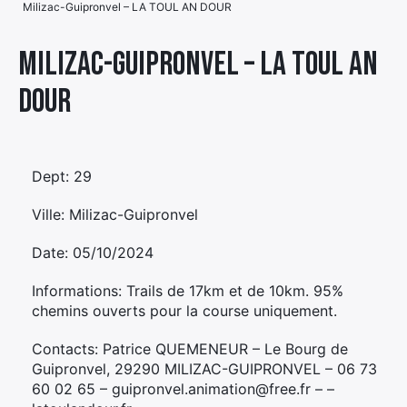
Milizac-Guipronvel – LA TOUL AN DOUR
Élément
Élément
Élément
de
Milizac-Guipronvel – LA TOUL AN
de
de
menu
DOUR
menu
menu
Dept: 29
Ville: Milizac-Guipronvel
Date: 05/10/2024
Informations: Trails de 17km et de 10km. 95%
chemins ouverts pour la course uniquement.
Contacts: Patrice QUEMENEUR – Le Bourg de
Guipronvel, 29290 MILIZAC-GUIPRONVEL – 06 73
60 02 65 – guipronvel.animation@free.fr – –