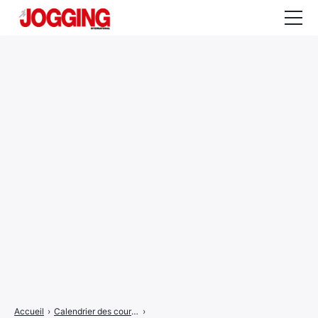
Actualités
Tests et calculateurs
Rencontres
Courses
Equipement
Entraînement
Santé
CALENDRIER
COURSES
2026
Accueil
›
Calendrier des courses
›