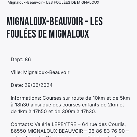
Mignaloux-Beauvoir – LES FOULÉES DE MIGNALOUX
Élément
Élément
Élément
de
Mignaloux-Beauvoir – LES
de
de
menu
FOULÉES DE MIGNALOUX
menu
menu
Dept: 86
Ville: Mignaloux-Beauvoir
Date: 29/06/2024
Informations: Courses sur route de 10km et de 5km
à 18h30 ainsi que des courses enfants de 2km et
de 1km à 17h50 et de 300m à 17h30.
Contacts: Valérie LEPEYTRE – 64 rue des Courlis,
86550 MIGNALOUX-BEAUVOIR – 06 86 83 76 90 –