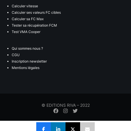
Calculer vitesse
Calculer ses valeurs FC cibles
Calculer sa FC Max
Tester sa récupération FCM
Test VMA Cooper
Qui sommes nous ?
CGU
Inscription newsletter
Mentions légales
© EDITIONS RIVA – 2022
Élément
Élément
Élément
de
de
de
menu
menu
menu