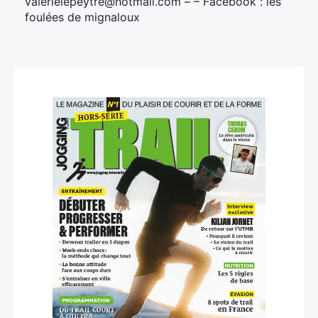
valerielepeytre@hotmail.com – – Facebook : les
foulées de mignaloux