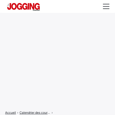
Actualités
Tests et calculateurs
Rencontres
Courses
Equipement
Entraînement
Santé
CALENDRIER
COURSES
2026
Accueil
›
Calendrier des courses
›