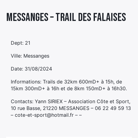
Élément
Messanges – TRAIL DES FALAISES
Élément
Élément
de
de
de
menu
menu
menu
Dept: 21
Ville: Messanges
Date: 31/08/2024
Informations: Trails de 32km 600mD+ à 15h, de
15km 300mD+ à 16h et de 8km 150mD+ à 16h30.
Contacts: Yann SIRIEX – Association Côte et Sport,
10 rue Basse, 21220 MESSANGES – 06 22 49 59 13
– cote-et-sport@hotmail.fr – –