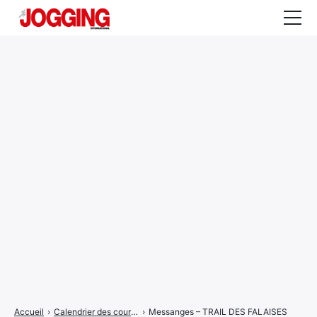
Actualités
Tests et calculateurs
Rencontres
Courses
Equipement
Entraînement
Santé
CALENDRIER
COURSES
2026
Accueil
›
Calendrier des courses
›
Messanges – TRAIL DES FALAISES