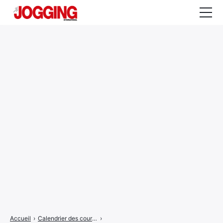
Actualités
Tests et calculateurs
Rencontres
Courses
Equipement
Entraînement
Santé
CALENDRIER
COURSES
2026
Accueil
›
Calendrier des courses
›