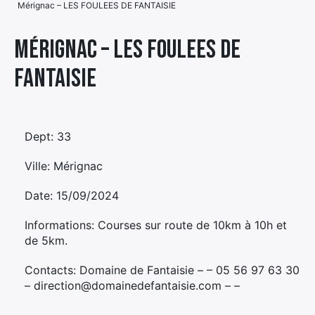
Mérignac – LES FOULEES DE FANTAISIE
Élément
Élément
Élément
de
Mérignac – LES FOULEES DE
de
de
menu
FANTAISIE
menu
menu
Dept: 33
Ville: Mérignac
Date: 15/09/2024
Informations: Courses sur route de 10km à 10h et
de 5km.
Contacts: Domaine de Fantaisie – – 05 56 97 63 30
– direction@domainedefantaisie.com – –