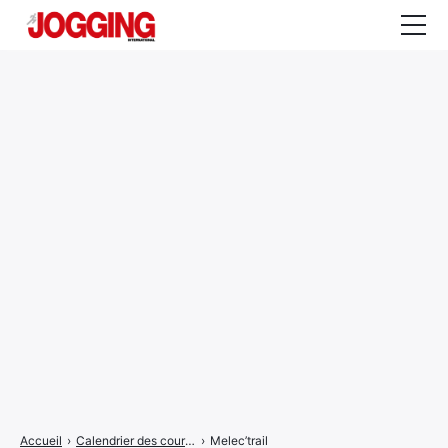
Actualités
Tests et calculateurs
Rencontres
Courses
Equipement
Entraînement
Santé
CALENDRIER
COURSES
2026
Accueil
›
Calendrier des courses
›
Melec’trail