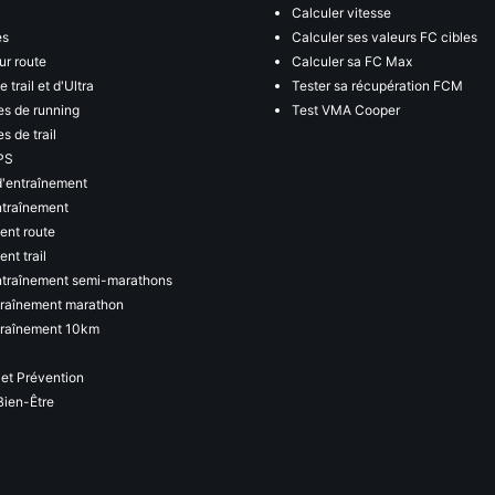
Calculer vitesse
es
Calculer ses valeurs FC cibles
ur route
Calculer sa FC Max
 trail et d'Ultra
Tester sa récupération FCM
s de running
Test VMA Cooper
s de trail
PS
d'entraînement
ntraînement
ent route
nt trail
ntraînement semi-marathons
traînement marathon
traînement 10km
 et Prévention
Bien-Être