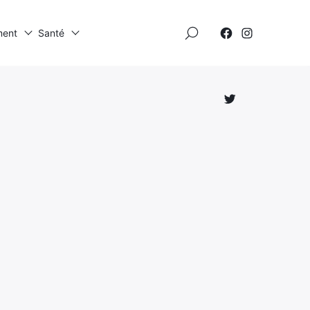
×
ment
Santé
Élément
Élément
de
de
menu
menu
Élément
de
menu