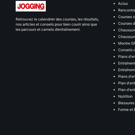
Actus
Rencontr
Courses s
Retrouvez le calendrier des courses, les résultats,
Courses de
nos articles et conseils pour bien courir ainsi que
les parcours et carnets d’entraînement.
Chaussure
Chaussure
Montre G
Conseils 
Plans d'e
Entraînem
Entraîneme
Plans d'e
Plan d'en
Plan d'en
Nutrition
Blessures
Forme et 