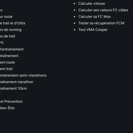
Calculer vitesse
es
Calculer ses valeurs FC cibles
ur route
Calculer sa FC Max
 trail et d'Ultra
Tester sa récupération FCM
s de running
Test VMA Cooper
s de trail
PS
d'entraînement
ntraînement
ent route
nt trail
ntraînement semi-marathons
traînement marathon
traînement 10km
 et Prévention
Bien-Être