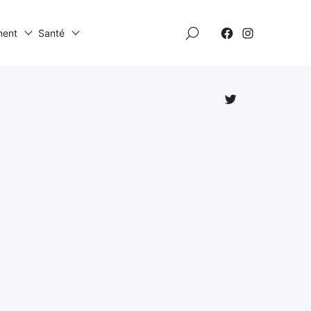
×
ment
Santé
Élément
Élément
de
de
menu
menu
Élément
de
menu