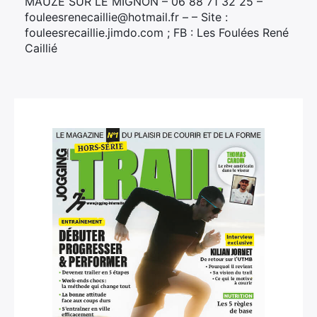
MAUZE SUR LE MIGNON – 06 88 71 32 25 –
fouleesrenecaillie@hotmail.fr – – Site :
fouleesrecaillie.jimdo.com ; FB : Les Foulées René
Caillié