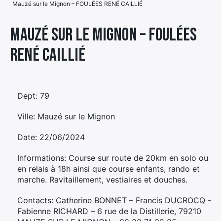
Mauzé sur le Mignon – FOULÉES RENÉ CAILLIÉ
Élément
Élément
Élément
de
Mauzé sur le Mignon – FOULÉES
de
de
menu
RENÉ CAILLIÉ
menu
menu
Dept: 79
Ville: Mauzé sur le Mignon
Date: 22/06/2024
Informations: Course sur route de 20km en solo ou
en relais à 18h ainsi que course enfants, rando et
marche. Ravitaillement, vestiaires et douches.
Contacts: Catherine BONNET – Francis DUCROCQ -
Fabienne RICHARD – 6 rue de la Distillerie, 79210