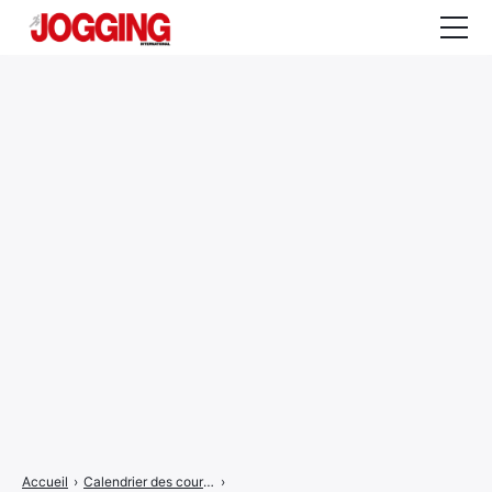
Actualités
Tests et calculateurs
Rencontres
Courses
Equipement
Entraînement
Santé
CALENDRIER
COURSES
2026
Accueil
›
Calendrier des courses
›