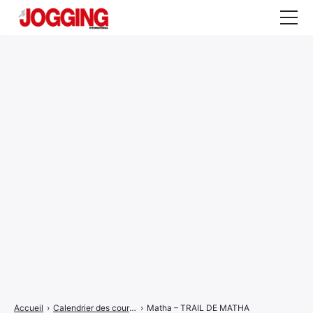
Actualités
Tests et calculateurs
Rencontres
Courses
Equipement
Entraînement
Santé
CALENDRIER
COURSES
2026
Accueil
›
Calendrier des courses
›
Matha – TRAIL DE MATHA