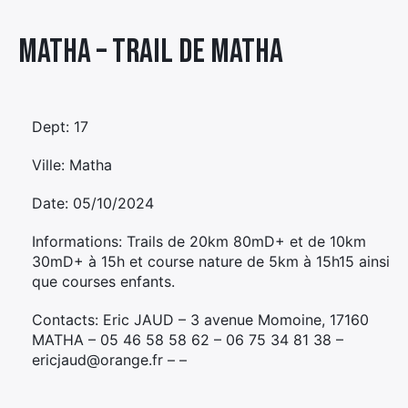
Élément
Matha – TRAIL DE MATHA
Élément
Élément
de
de
de
menu
menu
menu
Dept: 17
Ville: Matha
Date: 05/10/2024
Informations: Trails de 20km 80mD+ et de 10km
30mD+ à 15h et course nature de 5km à 15h15 ainsi
que courses enfants.
Contacts: Eric JAUD – 3 avenue Momoine, 17160
MATHA – 05 46 58 58 62 – 06 75 34 81 38 –
ericjaud@orange.fr – –